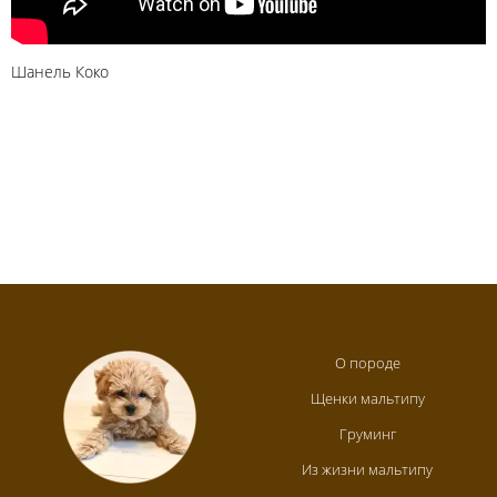
Шанель Коко
О породе
Щенки мальтипу
Груминг
Из жизни мальтипу