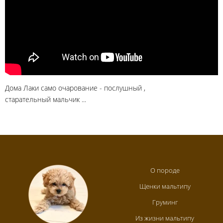
Дома Лаки само очарование - послушный ,
старательный мальчик ...
О породе
Щенки мальтипу
Груминг
Из жизни мальтипу