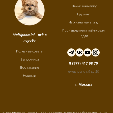
Щенки мальтипу
Груминг
Из жизни мальтипу
Производители той-пуделя
Maltipoomini
- всё о
Тедди
породе
Полезные советы
Выпускники
8 (977) 417 98 70
Воспитание
ежедневно с 9 до 20
Новости
г. Москва
© Все права защищены. Копирование материалов без разрешения