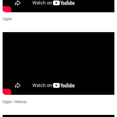
Одри
Одри -певица