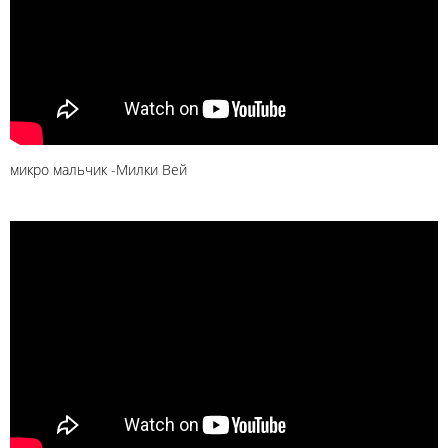
микро мальчик -Милки Вей