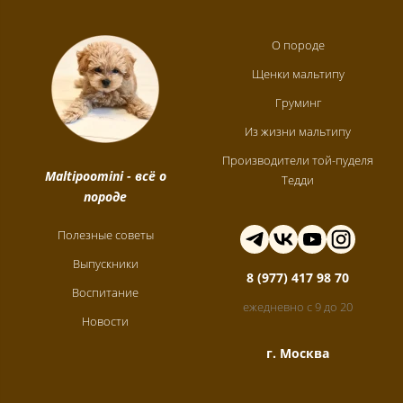
О породе
Щенки мальтипу
Груминг
Из жизни мальтипу
Производители той-пуделя
Maltipoomini
- всё о
Тедди
породе
Полезные советы
Выпускники
8 (977) 417 98 70
Воспитание
ежедневно с 9 до 20
Новости
г. Москва