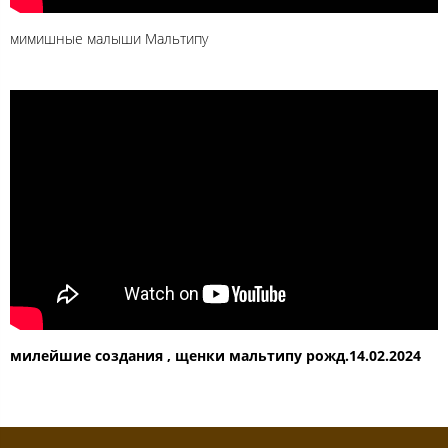
мимишные малыши Мальтипу
милейшие создания , щенки мальтипу рожд.14.02.2024