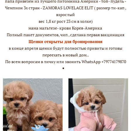
папа привезен из лучшего питомника Америки - той- пудель -
Чемпион 3х стран - ZAMORAS LOVELACE ELIT ( размер ти-кап ,
взрослый
вес 1,8 кг рост 23 см в холке)
мама малътезе- крови Корея-Америка
Полный пакет документов, чип , сделана первая вакцинация
Щенки открыты для бронирования
в конце апреля щенки будут полностью привиты и готовы
переехать в новый дом..
По всем вопросам в личку или звонить WhatsApp +79774179870