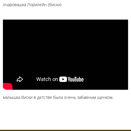
очаровашка Лорилейн (Виски)
малышка Виски в детстве была очень забавным щенком..