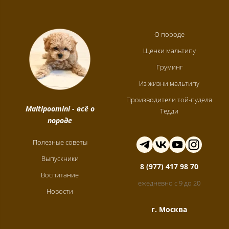
О породе
Щенки мальтипу
Груминг
Из жизни мальтипу
Производители той-пуделя
Maltipoomini
- всё о
Тедди
породе
Полезные советы
Выпускники
8 (977) 417 98 70
Воспитание
ежедневно с 9 до 20
Новости
г. Москва