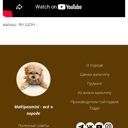
малыш- ЯН ШОН ...
О породе
Щенки мальтипу
Груминг
Из жизни мальтипу
Производители той-пуделя
Maltipoomini
- всё о
Тедди
породе
Полезные советы