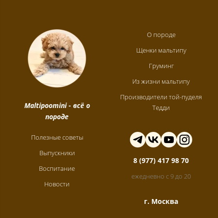
О породе
Щенки мальтипу
Груминг
Из жизни мальтипу
Производители той-пуделя
Maltipoomini
- всё о
Тедди
породе
Полезные советы
Выпускники
8 (977) 417 98 70
Воспитание
ежедневно с 9 до 20
Новости
г. Москва