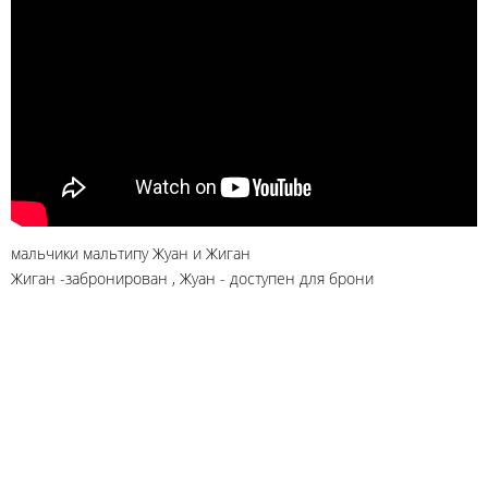
мальчики мальтипу Жуан и Жиган
Жиган -забронирован , Жуан - доступен для брони