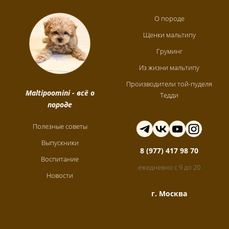
О породе
Щенки мальтипу
Груминг
Из жизни мальтипу
Производители той-пуделя
Maltipoomini
- всё о
Тедди
породе
Полезные советы
Выпускники
8 (977) 417 98 70
Воспитание
ежедневно с 9 до 20
Новости
г. Москва